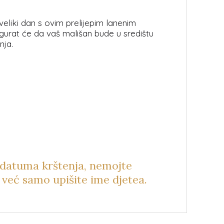
eliki dan s ovim prelijepim lanenim
gurat će da vaš mališan bude u središtu
nja.
 datuma krštenja, nemojte
već samo upišite ime djetea.