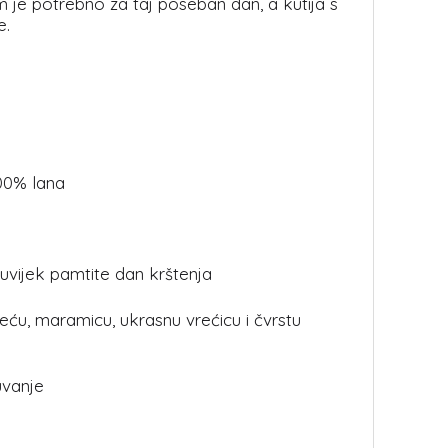
 je potrebno za taj poseban dan, a kutija s
e.
100% lana
uvijek pamtite dan krštenja
ijeću, maramicu, ukrasnu vrećicu i čvrstu
uvanje