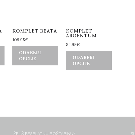
A
KOMPLET BEATA
KOMPLET
ARGENTUM
109.95
€
84.95
€
ODABERI
ODABERI
OPCIJE
OPCIJE
ŽELIŠ BESPLATNU POŠTARINU?
S