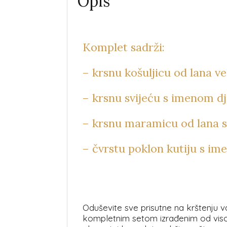
Opis
Komplet sadrži:
– krsnu košuljicu od lana v
– krsnu svijeću s imenom dj
– krsnu maramicu od lana 
– čvrstu poklon kutiju s im
Oduševite sve prisutne na krštenju 
kompletnim setom izrađenim od visok