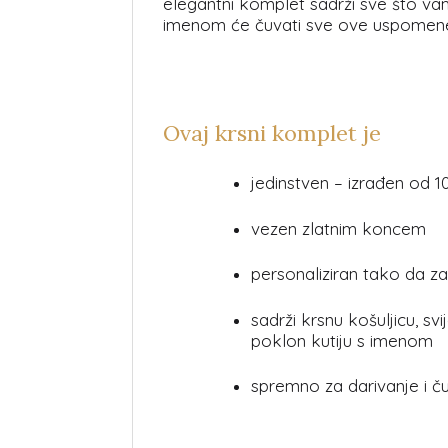
elegantni komplet sadrži sve što vam
imenom će čuvati sve ove uspomen
Ovaj krsni komplet je
jedinstven – izrađen od 
vezen zlatnim koncem
personaliziran tako da za
sadrži krsnu košuljicu, sv
poklon kutiju s imenom
spremno za darivanje i č