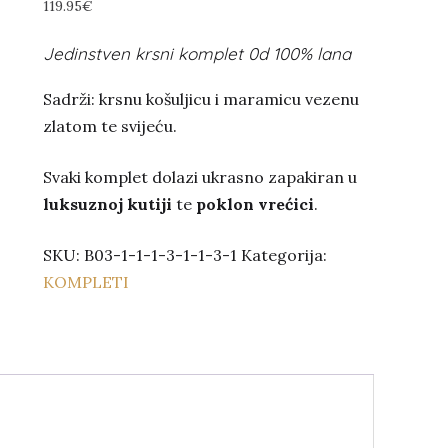
119.95
€
Jedinstven krsni komplet 0d 100% lana
Sadrži: krsnu košuljicu i maramicu vezenu
zlatom te svijeću.
Svaki komplet dolazi ukrasno zapakiran u
luksuznoj kutiji
te
poklon vrećici
.
SKU:
B03-1-1-1-3-1-1-3-1
Kategorija:
KOMPLETI