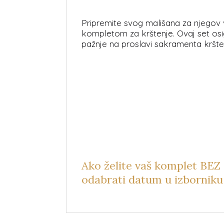
Pripremite svog mališana za njegov v
kompletom za krštenje. Ovaj set osi
pažnje na proslavi sakramenta kršte
Ako želite vaš komplet BEZ
odabrati datum u izborniku 