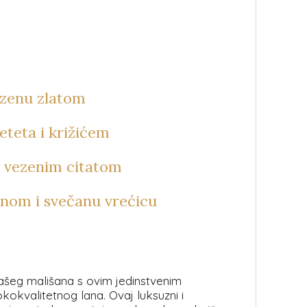
ezenu zlatom
eteta i križićem
s vezenim citatom
enom i svečanu vrećicu
vašeg mališana s ovim jedinstvenim
okvalitetnog lana. Ovaj luksuzni i