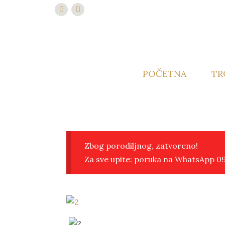
za najsretniju djecu pod suncem
Krstenje
POČETNA
TR
Zbog porodiljnog, zatvoreno!
Za sve upite: poruka na WhatsApp 0