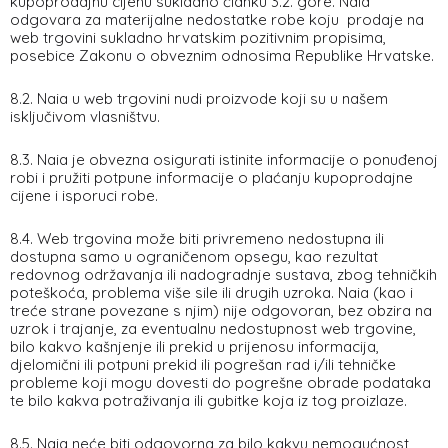
kupoprodajnu cijenu sukladno članku 3.2. gore. Naia
odgovara za materijalne nedostatke robe koju prodaje na
web trgovini sukladno hrvatskim pozitivnim propisima,
posebice Zakonu o obveznim odnosima Republike Hrvatske.
8.2. Naia u web trgovini nudi proizvode koji su u našem
isključivom vlasništvu.
8.3. Naia je obvezna osigurati istinite informacije o ponuđenoj
robi i pružiti potpune informacije o plaćanju kupoprodajne
cijene i isporuci robe.
8.4. Web trgovina može biti privremeno nedostupna ili
dostupna samo u ograničenom opsegu, kao rezultat
redovnog održavanja ili nadogradnje sustava, zbog tehničkih
poteškoća, problema više sile ili drugih uzroka. Naia (kao i
treće strane povezane s njim) nije odgovoran, bez obzira na
uzrok i trajanje, za eventualnu nedostupnost web trgovine,
bilo kakvo kašnjenje ili prekid u prijenosu informacija,
djelomični ili potpuni prekid ili pogrešan rad i/ili tehničke
probleme koji mogu dovesti do pogrešne obrade podataka
te bilo kakva potraživanja ili gubitke koja iz tog proizlaze.
8.5. Naia neće biti odgovorna za bilo kakvu nemogućnost