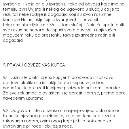
izvršenja ili kašnjenje u izvršenju neke od obveza koje ima na
temelju ovih Uvjeta ili nekog od ugovora u slučaju da je to
rezultat neke radnje ili događaja koji su izvan razumne
kontrole Naiae, uključujući kvar javnih ili privatnih
telekomunikacijskih mreža. U tom slučaju, Naia će upotrijebiti
sve razumne napore da ispuni svoje obveze u najkraćem
mogućem roku po prestanku takve izvanredne radnje ili
događaja.
9. PRAVA I OBVEZE VAS KUPCA
9.1. Dužni ste platiti cijenu kupljenih proizvoda i troškova
dostave ukoliko su isti uključeni u ukupnu vrijednost
narudžbe, te preuzeti kupljene proizvode prilikom isporuke.
Za sve reklamacije ovlašteni ste obratiti nam se, prema gore
navedenim uputama.
9.2. Odgovorni ste za svako umanjenje vrijednosti robe od
trenutka njezinog preuzimanja, koje nastane kao rezultat
rukovanja robom, osim onog koje je bilo potrebno za
utvrđivanje prirode i obilježja robe.