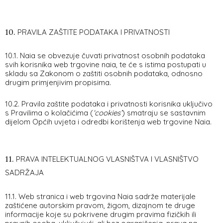
10.
PRAVILA ZAŠTITE PODATAKA I PRIVATNOSTI
10.1. Naia se obvezuje čuvati privatnost osobnih podataka
svih korisnika web trgovine naia, te će s istima postupati u
skladu sa Zakonom o zaštiti osobnih podataka, odnosno
drugim primjenjivim propisima.
10.2. Pravila zaštite podataka i privatnosti korisnika uključivo
s Pravilima o kolačićima (
‘cookies’
) smatraju se sastavnim
dijelom Općih uvjeta i odredbi korištenja web trgovine Naia.
11.
PRAVA INTELEKTUALNOG VLASNIŠTVA I VLASNIŠTVO
SADRŽAJA
11.1. Web stranica i web trgovina Naia sadrže materijale
zaštićene autorskim pravom, žigom, dizajnom te druge
informacije koje su pokrivene drugim pravima fizičkih ili