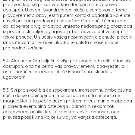
proizvod koji se prikazivao kao dostupan nije zapravo
dostupan. U ovom izvandrednom slučaju ćemo vas o tome
pravovremeno obavijestiti putem kontakt podataka koje ste
naveli prilikom predavanja narudžbe. Omogućiti ćemo vam
da izaberete drugi proizvod umjesto nedostupnog proizvoda
iz prvotno sklopljenog ugovora, bez obveze prihvaćanja
takve ponude. U slučaju vašeg neprihvaćanja ponude, plaćeni
iznos će vam biti vraćen ukoliko je uplata s vaše strane
prethodno izvršena.
5.4. Ako narudžba uključuje više proizvoda, od kojih jedan nije
dostupan, o tome ćemo vas pravovremeno obavijestiti, a
ostali naručeni proizvodi bit će isporučeni u skladu s
ugovorom.
5.5. Svi proizvodi biti će zapakirani u transportnu ambalažu na
način da se uobičajenom manipulacijom u transportu ne
mogu oštetiti. Kupac je dužan prilikom preuzimanja proizvoda
provjeriti eventualna oštećenja i odmah ih reklamirati
dostavnom radniku koji je robu dostavio, odnosno odbiti
preuzeti pošiljku na kojoj su vidljiva vanjska oštećenja.