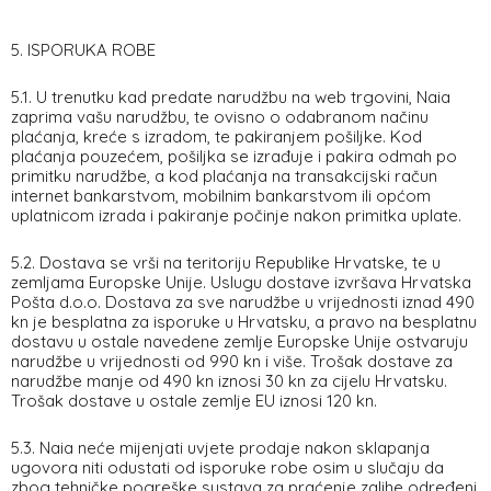
5. ISPORUKA ROBE
5.1. U trenutku kad predate narudžbu na web trgovini, Naia
zaprima vašu narudžbu, te ovisno o odabranom načinu
plaćanja, kreće s izradom, te pakiranjem pošiljke. Kod
plaćanja pouzećem, pošiljka se izrađuje i pakira odmah po
primitku narudžbe, a kod plaćanja na transakcijski račun
internet bankarstvom, mobilnim bankarstvom ili općom
uplatnicom izrada i pakiranje počinje nakon primitka uplate.
5.2. Dostava se vrši na teritoriju Republike Hrvatske, te u
zemljama Europske Unije. Uslugu dostave izvršava Hrvatska
Pošta d.o.o. Dostava za sve narudžbe u vrijednosti iznad 490
kn je besplatna za isporuke u Hrvatsku, a pravo na besplatnu
dostavu u ostale navedene zemlje Europske Unije ostvaruju
narudžbe u vrijednosti od 990 kn i više. Trošak dostave za
narudžbe manje od 490 kn iznosi 30 kn za cijelu Hrvatsku.
Trošak dostave u ostale zemlje EU iznosi 120 kn.
5.3. Naia neće mijenjati uvjete prodaje nakon sklapanja
ugovora niti odustati od isporuke robe osim u slučaju da
zbog tehničke pogreške sustava za praćenje zalihe određeni