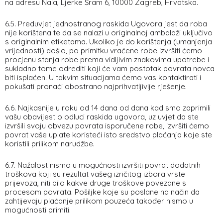
na adresu Naia, Ljerke Šram 6, 10000 Zagreb, Hrvatska.
6.5. Preduvjet jednostranog raskida Ugovora jest da roba
nije korištena te da se nalazi u originalnoj ambalaži uključivo
s originalnim etiketama. Ukoliko je do korištenja (umanjenja
vrijednosti) došlo, po primitku vraćene robe izvršiti ćemo
procjenu stanja robe prema vidljivim znakovima upotrebe i
sukladno tome odrediti koji će vam postotak povrata novca
biti isplaćen. U takvim situacijama ćemo vas kontaktirati i
pokušati pronaći obostrano najprihvatljivije rješenje.
6.6. Najkasnije u roku od 14 dana od dana kad smo zaprimili
vašu obavijest o odluci raskida ugovora, uz uvjet da ste
izvršili svoju obvezu povrata isporučene robe, izvršiti ćemo
povrat vaše uplate koristeći isto sredstvo plaćanja koje ste
koristili prilikom narudžbe.
6.7. Nažalost nismo u mogućnosti izvršiti povrat dodatnih
troškova koji su rezultat vašeg izričitog izbora vrste
prijevoza, niti bilo kakve druge troškove povezane s
procesom povrata. Pošiljke koje su poslane na način da
zahtijevaju plaćanje prilikom pouzeća također nismo u
mogućnosti primiti.