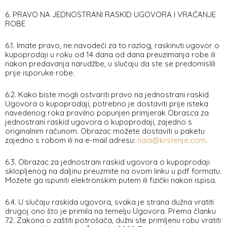
6. PRAVO NA JEDNOSTRANI RASKID UGOVORA I VRAĆANJE
ROBE
6.1. Imate pravo, ne navodeći za to razlog, raskinuti ugovor o
kupoprodaji u roku od 14 dana od dana preuzimanja robe ili
nakon predavanja narudžbe, u slučaju da ste se predomislili
prije isporuke robe.
6.2. Kako biste mogli ostvariti pravo na jednostrani raskid
Ugovora o kupoprodaji, potrebno je dostaviti prije isteka
navedenog roka pravilno popunjen primjerak Obrasca za
jednostrani raskid ugovora o kupoprodaji, zajedno s
originalnim računom. Obrazac možete dostaviti u paketu
zajedno s robom ili na e-mail adresu:
naia@krstenje.com
.
6.3. Obrazac za jednostrani raskid ugovora o kupoprodaji
sklopljenog na daljinu preuzmite na ovom linku u pdf formatu.
Možete ga ispuniti elektronskim putem ili fizički nakon ispisa.
6.4. U slučaju raskida ugovora, svaka je strana dužna vratiti
drugoj ono što je primila na temelju Ugovora. Prema članku
72. Zakona o zaštiti potrošača, dužni ste primljenu robu vratiti