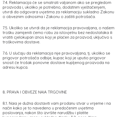
7.4. Reklamacija će se smatrati valjanom ako se pregledom
proizvoda i, ukoliko je potrebno, dodatnim vještačenjem,
utvrdi da odgovara uvjetima za reklamaciju sukladno Zakonu
o obveznim odnosima i Zakonu o zaštiti potrošača.
7.5. Ukoliko se utvrdi da je reklamacija pravovaljana, o našem
trošku zamijeniti ćemo robu za istovjetnu bez nedostataka ili
vratiti cjelokupan iznos koji je plaćen za proizvod, uključivo s
troškovima dostave.
7.6. U slučaju da reklamacija nije pravovaljana, tj. ukoliko se
prigovor potrošača odbije, kupac koji je uputio prigovor
snosit će trošak ponovne dostave kupljenog proizvoda na
adresu kupca.
8. PRAVA I OBVEZE NAIA TRGOVINE
8.1. Naia je dužna dostaviti vam prodanu stvar u vrijeme i na
način kako je to navedeno u predočenim uvjetima
poslovanja, nakon što izvršite narudžbu i platite