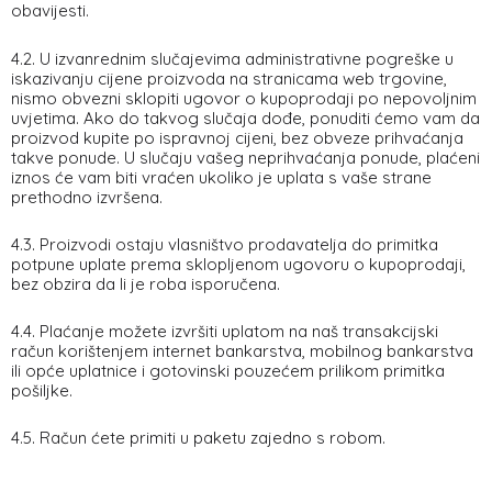
obavijesti.
4.2. U izvanrednim slučajevima administrativne pogreške u
iskazivanju cijene proizvoda na stranicama web trgovine,
nismo obvezni sklopiti ugovor o kupoprodaji po nepovoljnim
uvjetima. Ako do takvog slučaja dođe, ponuditi ćemo vam da
proizvod kupite po ispravnoj cijeni, bez obveze prihvaćanja
takve ponude. U slučaju vašeg neprihvaćanja ponude, plaćeni
iznos će vam biti vraćen ukoliko je uplata s vaše strane
prethodno izvršena.
4.3. Proizvodi ostaju vlasništvo prodavatelja do primitka
potpune uplate prema sklopljenom ugovoru o kupoprodaji,
bez obzira da li je roba isporučena.
4.4. Plaćanje možete izvršiti uplatom na naš transakcijski
račun korištenjem internet bankarstva, mobilnog bankarstva
ili opće uplatnice i gotovinski pouzećem prilikom primitka
pošiljke.
4.5. Račun ćete primiti u paketu zajedno s robom.