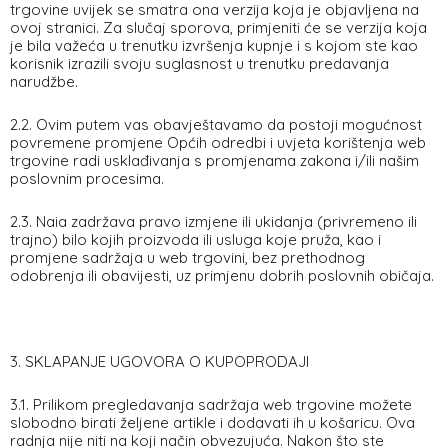
trgovine uvijek se smatra ona verzija koja je objavljena na
ovoj stranici. Za slučaj sporova, primjeniti će se verzija koja
je bila važeća u trenutku izvršenja kupnje i s kojom ste kao
korisnik izrazili svoju suglasnost u trenutku predavanja
narudžbe.
2.2. Ovim putem vas obavještavamo da postoji mogućnost
povremene promjene Općih odredbi i uvjeta korištenja web
trgovine radi usklađivanja s promjenama zakona i/ili našim
poslovnim procesima.
2.3. Naia zadržava pravo izmjene ili ukidanja (privremeno ili
trajno) bilo kojih proizvoda ili usluga koje pruža, kao i
promjene sadržaja u web trgovini, bez prethodnog
odobrenja ili obavijesti, uz primjenu dobrih poslovnih običaja.
3. SKLAPANJE UGOVORA O KUPOPRODAJI
3.1. Prilikom pregledavanja sadržaja web trgovine možete
slobodno birati željene artikle i dodavati ih u košaricu. Ova
radnja nije niti na koji način obvezujuća. Nakon što ste