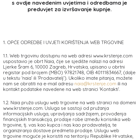
s ovdje navedenim uvjetima i odredbama je
preduvjet za izvršavanje kupnje.
1. OPĆE ODREDBE I UVJETI KORIŠTENJA WEB TRGOVINE
1.1. Web trgovinu dostupnu na web adresi www.krstenje.com
uspostavio je obrt Naia, čije se sjedište nalazi na adresi
Ljerke Šram 6, 10000 Zagreb, Hrvatska, upisano u obrtni
registar pod brojem (MBO) 97821748, OIB 40111834667, (dalje
u tekstu ‘naia’ ili ‘Prodavatelj’). Ukoliko imate pitanja, možete
nam se obratiti na e-mail adresu
naia@krstenje.com
ili na
kontakt podatake navedene na web stranici ‘Kontakti’.
1.2. Naia pruža uslugu web trgovine na web stranici na domeni
www.krstenje.com. Usluga se sastoji od pružanja
informacijskih usluga, upravljanja sadržajem, provođenja
financijskih transakcija, prodaje robe između korisnika web
trgovine, tj. vas kao kupca i nas kao prodavatelja, te
organiziranja dostave predmeta prodaje. Uslugu web
trgovine moguće je koristiti na teritoriju Republike Hrvatske,