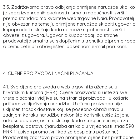
3.5. Zadržavamo pravo odbijanja primljene narudžbe ukoliko
je zbog izvanrednih okolnosti nismo u mogućnosti izvršiti
prema standardima kvalitete web trgovine Naia. Prodavatelj
nije obvezan na temelju primljene narudžbe sklopiti ugovor o
kupoprodaji u slučaju kada ne može u potpunosti izvršiti
obveze iz ugovora. Ugovor o kupoprodaji od strane
prodavatelja smatra se sklopljenim u trenutku otpreme robe
o čemu ćete biti obaviješteni posebnom e-mail porukom.
4. CIJENE PROIZVODA I NAČINI PLAĆANJA
4.1. Sve cijene proizvoda u web trgovini izražene su u
hrvatskim kunama (HRK). Cijene proizvoda su iste za sve
vrste plaćanja i vidljive su na stranici proizvoda i u košarici
prilikom zaključivanja narudžbe. U cijenu proizvoda nije
uključen trošak dostave koji se posebno obračunava u
zadnjem koraku narudžbe nakon što korisnik upiše željenu
adresu dostave, osim u slučaju kada su ispunjeni uvjeti za
besplatnu dostavu (narudžba artikala u vrijednosti iznad 590
HRK ili upisan promotivni kod za besplatnu poštarinu).
Prodavatelj zadržava pravo promjene cijene bez prethodne