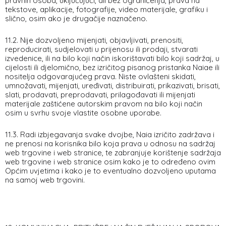
pravnih osoba, uključujući, ali bez ograničenja, prava na
tekstove, aplikacije, fotografije, video materijale, grafiku i
slično, osim ako je drugačije naznačeno.
11.2. Nije dozvoljeno mijenjati, objavljivati, prenositi,
reproducirati, sudjelovati u prijenosu ili prodaji, stvarati
izvedenice, ili na bilo koji način iskorištavati bilo koji sadržaj, u
cijelosti ili djelomično, bez izričitog pisanog pristanka Naiae ili
nositelja odgovarajućeg prava. Niste ovlašteni skidati,
umnožavati, mijenjati, uređivati, distribuirati, prikazivati, brisati,
slati, prodavati, preprodavati, prilagođavati ili mijenjati
materijale zaštićene autorskim pravom na bilo koji način
osim u svrhu svoje vlastite osobne uporabe.
11.3. Radi izbjegavanja svake dvojbe, Naia izričito zadržava i
ne prenosi na korisnika bilo koja prava u odnosu na sadržaj
web trgovine i web stranice, te zabranjuje korištenje sadržaja
web trgovine i web stranice osim kako je to određeno ovim
Općim uvjetima i kako je to eventualno dozvoljeno uputama
na samoj web trgovini.