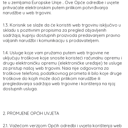
te u zemljama Europske Unije
.
Ove Opće odredbe i uvjete
prihvaćate elektronskim putem prilikom potvrđivanja
narudžbe u web trgovini.
1.3. Korisnik se slaže da će koristiti web trgovinu isključivo u
skladu s pozitivnim propisima za pregled objavljenih
sadržaja, kupnju dostupnih proizvoda predavanjem pravno
valjanih narudžbi i komunikaciju s prodavateljem.
1.4. Usluge koje vam pružamo putem web trgovine ne
uključuju troškove koje snosite koristeći računalnu opremu i
drugu elektroničku opremu (elektroničke uređaje) te usluge
za pristup našoj web trgovini. Naia nije odgovorna za
troškove telefona, podatkovnog prometa ili bilo koje druge
troškove do kojih može doći prilikom narudžbe ili
pregledavanja sadržaja web trgovine i korištenja na njoj
dostupnih usluga.
2. PROMJENE OPĆIH UVJETA
2.1. Važećom verzijom Općih odredbi i uvjeta korištenja web