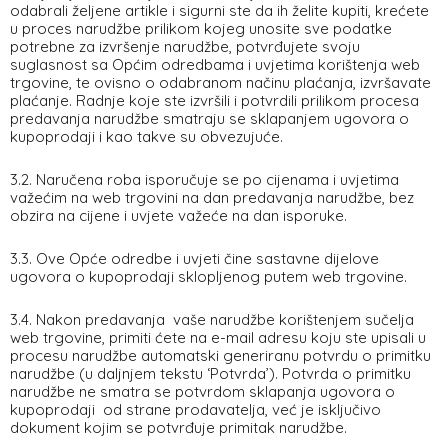
odabrali željene artikle i sigurni ste da ih želite kupiti, krećete
u proces narudžbe prilikom kojeg unosite sve podatke
potrebne za izvršenje narudžbe, potvrđujete svoju
suglasnost sa Općim odredbama i uvjetima korištenja web
trgovine, te ovisno o odabranom načinu plaćanja, izvršavate
plaćanje. Radnje koje ste izvršili i potvrdili prilikom procesa
predavanja narudžbe smatraju se sklapanjem ugovora o
kupoprodaji i kao takve su obvezujuće.
3.2. Naručena roba isporučuje se po cijenama i uvjetima
važećim na web trgovini na dan predavanja narudžbe, bez
obzira na cijene i uvjete važeće na dan isporuke.
3.3. Ove Opće odredbe i uvjeti čine sastavne dijelove
ugovora o kupoprodaji sklopljenog putem web trgovine.
3.4. Nakon predavanja vaše narudžbe korištenjem sučelja
web trgovine, primiti ćete na e-mail adresu koju ste upisali u
procesu narudžbe automatski generiranu potvrdu o primitku
narudžbe (u daljnjem tekstu ‘Potvrda’). Potvrda o primitku
narudžbe ne smatra se potvrdom sklapanja ugovora o
kupoprodaji od strane prodavatelja, već je isključivo
dokument kojim se potvrđuje primitak narudžbe.