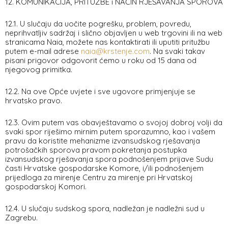
12. KOMUNIKACIJA, PRITUŽBE i NAČIN RJEŠAVANJA SPOROVA
12.1. U slučaju da uočite pogrešku, problem, povredu,
neprihvatljiv sadržaj i slično objavljen u web trgovini ili na web
stranicama Naia, možete nas kontaktirati ili uputiti pritužbu
putem e-mail adrese
naia@krstenje.com
. Na svaki takav
pisani prigovor odgovorit ćemo u roku od 15 dana od
njegovog primitka.
12.2. Na ove Opće uvjete i sve ugovore primjenjuje se
hrvatsko pravo.
12.3. Ovim putem vas obavještavamo o svojoj dobroj volji da
svaki spor riješimo mirnim putem sporazumno, kao i vašem
pravu da koristite mehanizme izvansudskog rješavanja
potrošačkih sporova pravom pokretanja postupka
izvansudskog rješavanja spora podnošenjem prijave Sudu
časti Hrvatske gospodarske Komore, i/ili podnošenjem
prijedloga za mirenje Centru za mirenje pri Hrvatskoj
gospodarskoj Komori.
12.4. U slučaju sudskog spora, nadležan je nadležni sud u
Zagrebu.