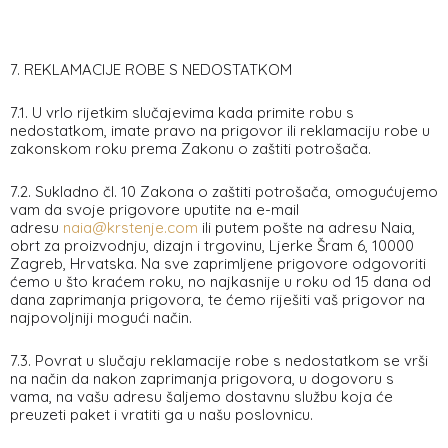
7. REKLAMACIJE ROBE S NEDOSTATKOM
7.1. U vrlo rijetkim slučajevima kada primite robu s
nedostatkom, imate pravo na prigovor ili reklamaciju robe u
zakonskom roku prema Zakonu o zaštiti potrošača.
7.2. Sukladno čl. 10 Zakona o zaštiti potrošača, omogućujemo
vam da svoje prigovore uputite na e-mail
adresu
naia@krstenje.com
ili putem pošte na adresu Naia,
obrt za proizvodnju, dizajn i trgovinu, Ljerke Šram 6, 10000
Zagreb, Hrvatska. Na sve zaprimljene prigovore odgovoriti
ćemo u što kraćem roku, no najkasnije u roku od 15 dana od
dana zaprimanja prigovora, te ćemo riješiti vaš prigovor na
najpovoljniji mogući način.
7.3. Povrat u slučaju reklamacije robe s nedostatkom se vrši
na način da nakon zaprimanja prigovora, u dogovoru s
vama, na vašu adresu šaljemo dostavnu službu koja će
preuzeti paket i vratiti ga u našu poslovnicu.