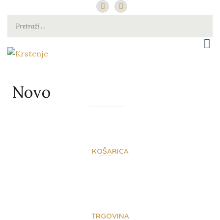
za najsretniju djecu pod suncem
Krstenje
Novo
KOŠARICA
TRGOVINA