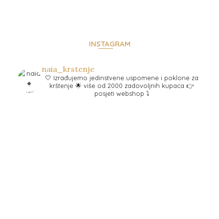
INSTAGRAM
naia_krstenje
🤍 Izrađujemo jedinstvene uspomene i poklone za
krštenje
🌟 više od 2000 zadovoljnih kupaca
👉
posjeti webshop ⤵️