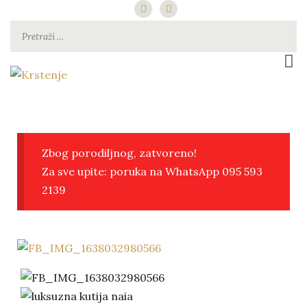
za najsretniju djecu pod suncem
Krstenje
Zbog porodiljnog, zatvoreno!
Za sve upite: poruka na WhatsApp 095 593
2139