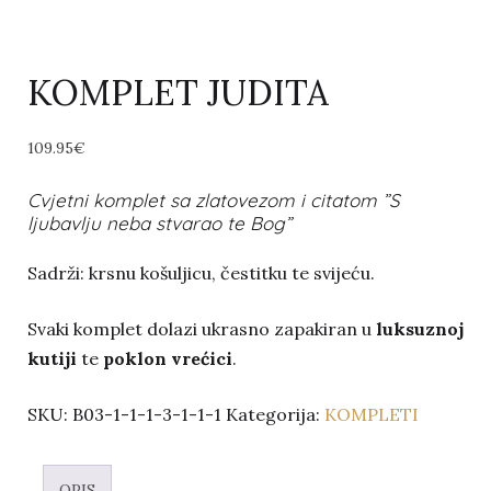
KOMPLET JUDITA
109.95
€
Cvjetni komplet sa zlatovezom i citatom ”S
ljubavlju neba stvarao te Bog”
Sadrži: krsnu košuljicu, čestitku te svijeću.
Svaki komplet dolazi ukrasno zapakiran u
luksuznoj
kutiji
te
poklon vrećici
.
SKU:
B03-1-1-1-3-1-1-1
Kategorija:
KOMPLETI
OPIS