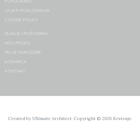
POPULARNO
UVJETI POSLOVANJA
COOKIE POLICY
SLANJE I POŠTARINA
MOJ PROFIL
MOJE NARUDŽBE
KOŠARICA
KONTAKT
Created by
Ultimate Architect
. Copyright © 2026
Krstenje
.