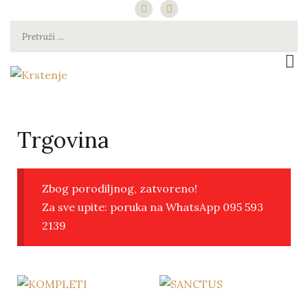
PRETRAŽI
za najsretniju djecu pod suncem
Krstenje
Trgovina
Zbog porodiljnog, zatvoreno!
Za sve upite: poruka na WhatsApp 095 593
2139