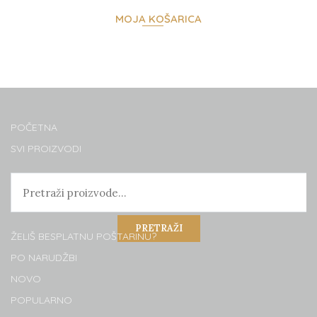
MOJA KOŠARICA
POČETNA
SVI PROIZVODI
Pretraž
PRETRAŽI
ŽELIŠ BESPLATNU POŠTARINU?
PO NARUDŽBI
NOVO
POPULARNO