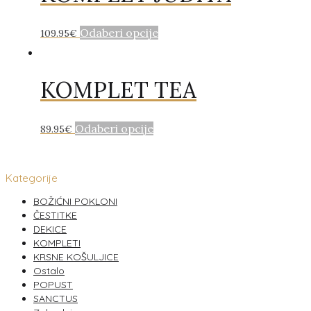
Odaberi opcije
109.95
€
KOMPLET TEA
Odaberi opcije
89.95
€
Kategorije
BOŽIĆNI POKLONI
ČESTITKE
DEKICE
KOMPLETI
KRSNE KOŠULJICE
Ostalo
POPUST
SANCTUS