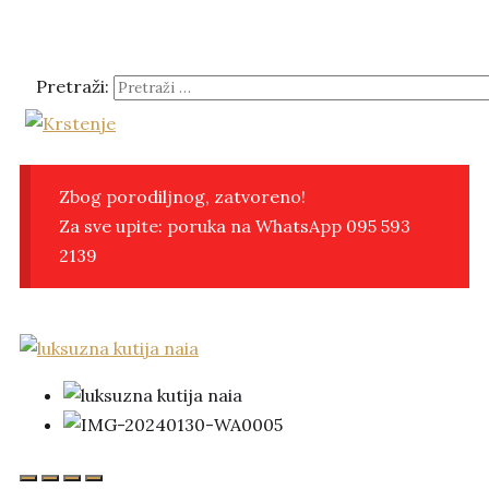
Pretraži:
Krstenje
za najsretniju djecu pod suncem
Zbog porodiljnog, zatvoreno!
Za sve upite: poruka na WhatsApp 095 593
2139