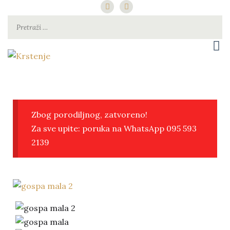
za najsretniju djecu pod suncem
Krstenje
Zbog porodiljnog, zatvoreno!
Za sve upite: poruka na WhatsApp 095 593
2139