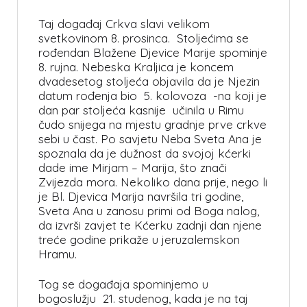
Taj događaj Crkva slavi velikom
svetkovinom 8. prosinca. Stoljećima se
rođendan Blažene Djevice Marije spominje
8. rujna. Nebeska Kraljica je koncem
dvadesetog stoljeća objavila da je Njezin
datum rođenja bio 5. kolovoza -na koji je
dan par stoljeća kasnije učinila u Rimu
čudo snijega na mjestu gradnje prve crkve
sebi u čast. Po savjetu Neba Sveta Ana je
spoznala da je dužnost da svojoj kćerki
dade ime Mirjam – Marija, što znači
Zvijezda mora. Nekoliko dana prije, nego li
je Bl. Djevica Marija navršila tri godine,
Sveta Ana u zanosu primi od Boga nalog,
da izvrši zavjet te Kćerku zadnji dan njene
treće godine prikaže u jeruzalemskon
Hramu.
Tog se događaja spominjemo u
bogoslužju 21. studenog, kada je na taj