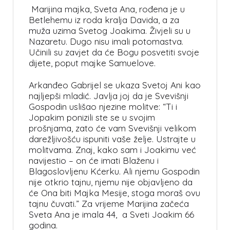
Marijina majka, Sveta Ana, rođena je u
Betlehemu iz roda kralja Davida, a za
muža uzima Svetog Joakima. Živjeli su u
Nazaretu. Dugo nisu imali potomastva.
Učinili su zavjet da će Bogu posvetiti svoje
dijete, poput majke Samuelove.
Arkanđeo Gabrijel se ukaza Svetoj Ani kao
najljepši mladić. Javlja joj da je Svevišnji
Gospodin uslišao njezine molitve: “Ti i
Jopakim ponizili ste se u svojim
prošnjama, zato će vam Svevišnji velikom
darežljivošću ispuniti vaše želje. Ustrajte u
molitvama. Znaj, kako sam i Joakimu već
navijestio – on će imati Blaženu i
Blagoslovljenu Kćerku. Ali njemu Gospodin
nije otkrio tajnu, njemu nije objavljeno da
će Ona biti Majka Mesije, stoga moraš ovu
tajnu čuvati.” Za vrijeme Marijina začeća
Sveta Ana je imala 44, a Sveti Joakim 66
godina.