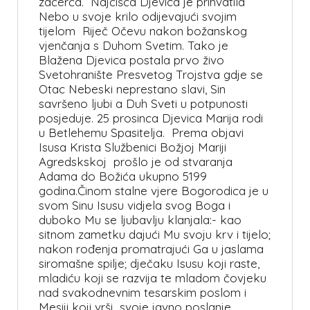
začerća. Najčišća Djevica je prihvatila
Nebo u svoje krilo odijevajući svojim
tijelom Riječ Očevu nakon božanskog
vjenčanja s Duhom Svetim. Tako je
Blažena Djevica postala prvo živo
Svetohranište Presvetog Trojstva gdje se
Otac Nebeski neprestano slavi, Sin
savršeno ljubi a Duh Sveti u potpunosti
posjeduje. 25 prosinca Djevica Marija rodi
u Betlehemu Spasitelja. Prema objavi
Isusa Krista Službenici Božjoj Mariji
Agredskskoj prošlo je od stvaranja
Adama do Božića ukupno 5199
godina.Činom stalne vjere Bogorodica je u
svom Sinu Isusu vidjela svog Boga i
duboko Mu se ljubavlju klanjala:- kao
sitnom zametku dajući Mu svoju krv i tijelo;
nakon rođenja promatrajući Ga u jaslama
siromašne spilje; dječaku Isusu koji raste,
mladiću koji se razvija te mladom čovjeku
nad svakodnevnim tesarskim poslom i
Mesiji koji vrši svoje javno poslanje.