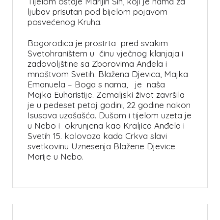
Tijelom ostaje Marijin Sin, koji je nama za
ljubav prisutan pod bijelom pojavom
posvećenog Kruha.
Bogorodica je prostrta pred svakim
Svetohraništem u činu vječnog klanjaja i
zadovoljštine sa Zborovima Anđela i
mnoštvom Svetih. Blažena Djevica, Majka
Emanuela – Boga s nama, je naša
Majka Euharistije. Zemaljski život završila
je u pedeset petoj godini, 22 godine nakon
Isusova uzašašća. Dušom i tijelom uzeta je
u Nebo i okrunjena kao Kraljica Anđela i
Svetih 15. kolovoza kada Crkva slavi
svetkovinu Uznesenja Blažene Djevice
Marije u Nebo.