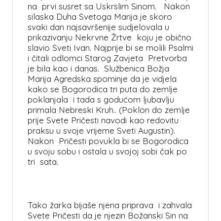
na prvi susret sa Uskrslim Sinom. Nakon
silaska Duha Svetoga Marija je skoro
svaki dan najsavršenije sudjelovala u
prikazivanju Nekrvne Žrtve koju je obično
slavio Sveti Ivan. Najprije bi se molili Psalmi
i čitali odlomci Starog Zavjeta Pretvorba
je bila kao i danas. Službenica Božja
Marija Agredska spominje da je vidjela
kako se Bogorodica tri puta do zemlje
poklanjala i tada s godućom ljubavlju
primala Nebreski Kruh.. (Poklon do zemlje
prije Svete Pričesti navodi kao redovitu
praksu u svoje vrijeme Sveti Augustin).
Nakon Pričesti povukla bi se Bogorodica
u svoju sobu i ostala u svojoj sobi čak po
tri sata.
Tako žarka bijaše njena priprava i zahvala
Svete Pričesti da je njezin Božanski Sin na