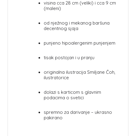
visina cca 28 cm (veliki) i cca 9 cm
(maleni)
od nježnog i mekanog baršuna
decentnog sjaja
punjeno hipoalergenim punjenjem
tisak postojan i u pranju
originalna ilustracija Smiljane Čoh,
ilustratorice
dolazi s karticom s glavnim
podacima o svetici
spremno za darivanje – ukrasno
pakirano