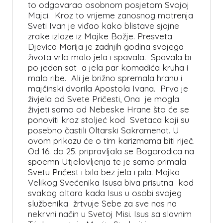
to odgovarao osobnom posjetom Svojoj
Majci. Kroz to vrijeme zanosnog motrenja
Sveti Ivan je viđao kako blistave sjajne
zrake izlaze iz Majke Božje. Presveta
Djevica Marija je zadnjih godina svojega
života vrlo malo jela i spavala. Spavala bi
po jedan sat a jela par komadića kruha i
malo ribe. Ali je brižno spremala hranu i
majčinski dvorila Apostola Ivana. Prva je
živjela od Svete Pričesti, Ona je mogla
živjeti samo od Nebeske Hrane što će se
ponoviti kroz stoljeć kod Svetaca koji su
posebno častili Oltarski Sakramenat. U
ovom prikazu će o tim karizmama biti riječ.
Od 16. do 25. pripravljala se Bogorodica na
spoemn Utjelovljenja te je samo primala
Svetu Pričest i bila bez jela i pila. Majka
Velikog Svećenika Isusa biva prisutna kod
svakog oltara kada Isus u osobi svojeg
službenika žrtvuje Sebe za sve nas na
nekrvni način u Svetoj Misi. Isus sa slavnim