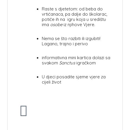
Raste s djetetom: od beba do
vrtićanaca, pa dalje do školarac,
potiče ih na igru koja u središtu
ima
osobe
iz njihove Vjere.
Nema se što razbiti ili izgubiti!
Lagano, trajno i perivo
informativna mini kartica dolazi sa
svakom
Sanctus
igračkom
U djeci posadite sjeme vjere za
cijeli život