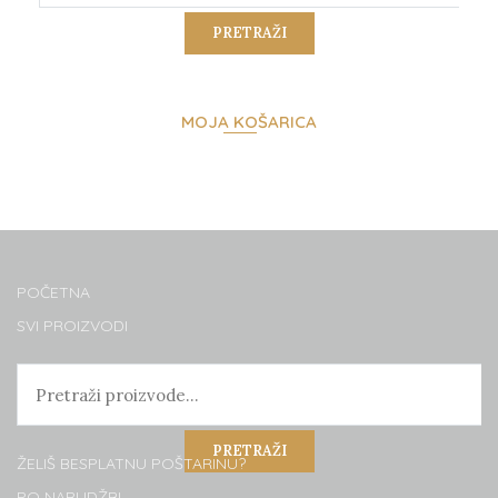
PRETRAŽI
MOJA KOŠARICA
POČETNA
SVI PROIZVODI
PRETRAŽI
ŽELIŠ BESPLATNU POŠTARINU?
PO NARUDŽBI