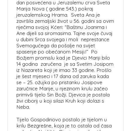
dan posvećena u Jeruzalemu crva Sveta
Marija Nova ( godine 543.) pokraj
jeruzalemskog Hrama. Sveta Ana je
završila zemaljski život u 56. godini sa ovim
riječima svojoj Kćeri: “Baštinu Joanima i
Ane dijeli sa siromasima. Tajne svoje čuvaj
u dubini Srca svojega i moli neprestance
Svemogućega da pošalje na svijet
spasenje po obećanom Mesiji.!” Po
Božjem promislu kad je Djevici Mariji bilo
14 godina zaručena je sa Svetim Josipom
iz Nazareta koji je imao 33 godine. Prošlo
je šest mjeseci i 17 dana od zaruka kada
se – 25. ožujka po pristanku Josipove
zaručnice Marije, u njezinom krulu začeo
primivši tijelo Sin Božji. Djevica je postala
živi ciborij u koji silazi Kruh koji dolazi s
Neba.
Tijelo Gospodinovo postalo je tijelom u
krilu Bezgrešne, koja je to ostala od časa