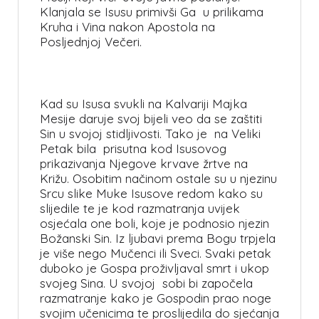
Klanjala se Isusu primivši Ga u prilikama
Kruha i Vina nakon Apostola na
Posljednjoj Večeri.
Kad su Isusa svukli na Kalvariji Majka
Mesije daruje svoj bijeli veo da se zaštiti
Sin u svojoj stidljivosti. Tako je na Veliki
Petak bila prisutna kod Isusovog
prikazivanja Njegove krvave žrtve na
Križu. Osobitim načinom ostale su u njezinu
Srcu slike Muke Isusove redom kako su
slijedile te je kod razmatranja uvijek
osjećala one boli, koje je podnosio njezin
Božanski Sin. Iz ljubavi prema Bogu trpjela
je više nego Mučenci ili Sveci. Svaki petak
duboko je Gospa proživljaval smrt i ukop
svojeg Sina. U svojoj sobi bi započela
razmatranje kako je Gospodin prao noge
svojim učenicima te proslijedila do sjećanja