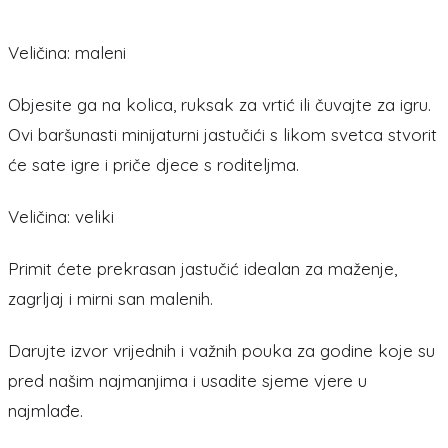
Veličina: m
aleni
Objesite ga na kolica, ruksak za vrtić ili čuvajte za igru.
Ovi baršunasti minijaturni jastučići s likom svetca stvorit
će sate igre i priče djece s roditeljma.
Veličina: veliki
Primit ćete prekrasan jastučić idealan za maženje,
zagrljaj i mirni san malenih.
Darujte izvor vrijednih i važnih pouka za godine koje su
pred našim najmanjima i u
sadite sjeme vjere u
najmlađe.