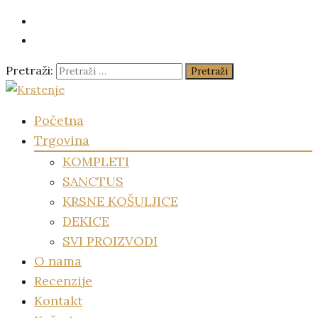
Pretraži:
Krstenje
Početna
za najsretniju djecu pod suncem
Trgovina
KOMPLETI
SANCTUS
KRSNE KOŠULJICE
DEKICE
SVI PROIZVODI
O nama
Recenzije
Kontakt