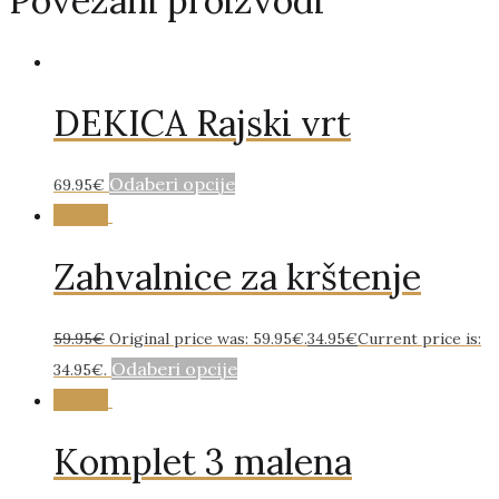
Povezani proizvodi
DEKICA Rajski vrt
Odaberi opcije
69.95
€
Akcija!
Zahvalnice za krštenje
59.95
€
Original price was: 59.95€.
34.95
€
Current price is:
Odaberi opcije
34.95€.
Akcija!
Komplet 3 malena