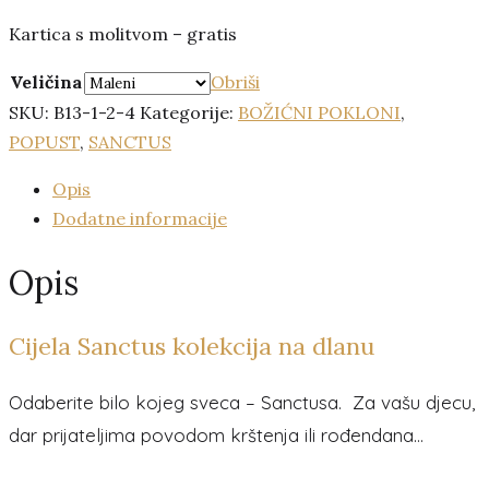
Kartica s molitvom – gratis
Veličina
Obriši
SKU:
B13-1-2-4
Kategorije:
BOŽIĆNI POKLONI
,
POPUST
,
SANCTUS
Opis
Dodatne informacije
Opis
Cijela Sanctus kolekcija na dlanu
Odaberite bilo kojeg sveca – Sanctusa. Za vašu djecu,
dar prijateljima povodom krštenja ili rođendana…