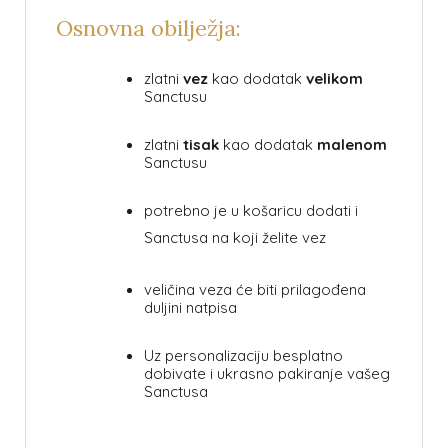
Osnovna obilježja:
zlatni
vez
kao dodatak
velikom
Sanctusu
zlatni
tisak
kao dodatak
malenom
Sanctusu
potrebno je u košaricu dodati i
Sanctusa na koji želite vez
veličina veza će biti prilagođena
duljini natpisa
Uz personalizaciju besplatno
dobivate i ukrasno pakiranje vašeg
Sanctusa