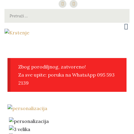
za najsretniju djecu pod suncem
Krstenje
Zbog porodiljnog, zatvoreno!
Za sve upite: poruka na WhatsApp 095 593
2139