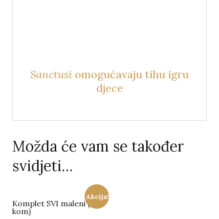
Sanctusi
omogućavaju tihu igru
djece
Možda će vam se također
svidjeti…
Akcija!
Komplet SVI maleni (63
kom)