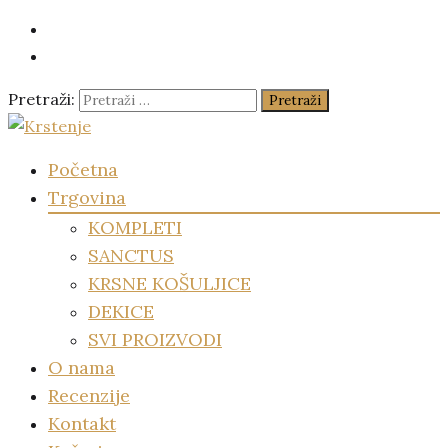
Pretraži:
Krstenje
Početna
za najsretniju djecu pod suncem
Trgovina
KOMPLETI
SANCTUS
KRSNE KOŠULJICE
DEKICE
SVI PROIZVODI
O nama
Recenzije
Kontakt